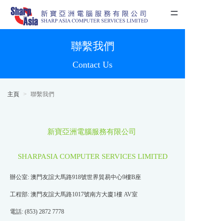
=
sharpasia
主頁
聯繫我們
Contact Us
合作夥伴
產品中心
主頁
聯繫我們
關於我們
聯繫我們
新寶亞洲電腦服務有限公司
SHARPASIA COMPUTER SERVICES LIMITED
辦公室: 澳門友誼大馬路918號世界貿易中心9樓B座
工程部: 澳門友誼大馬路1017號南方大廈1樓 AV室
電話: (853) 2872 7778