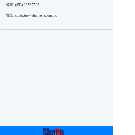
傳真: (853) 2872 7595
電郵:
contactus@sharpasia.com.mo